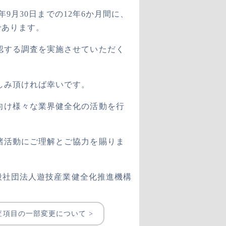
9月30日までの12年6か月間に、
であります。
認する調査を実施させていただく
しみ頂ければ幸いです。
向け様々な業界健全化の活動を行
諸活動にご理解とご協力を賜りま
 一般社団法人遊技産業健全化推進機構
項目の一部変更について >